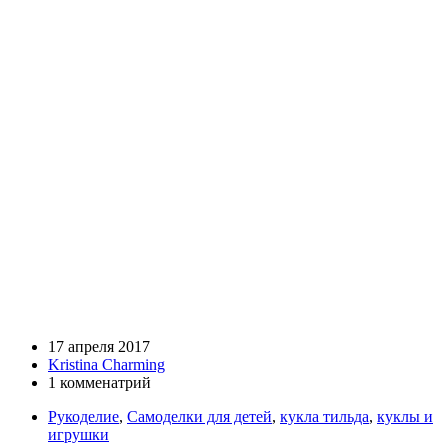
17 апреля 2017
Kristina Charming
1 комменатрий
Рукоделие
,
Самоделки для детей
,
кукла тильда
,
куклы и
игрушки