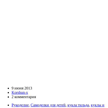
9 июня 2013
Korshun-x
2 комментария
Рукоделие
,
Самоделки для детей
,
кукла тильда
,
куклы и