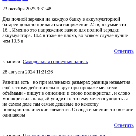
23 октября 2025 9:31:48
Для полной зарядки на каждую банку в аккумуляторной
батареи должно прилагаться напряжение 2.5 в, в сумме это
16... Именно это напряжение важно для полной зарядки
аккумулятора. 14.4 в тоже не плохо, во всяком случае лучше
чем 13.5 в.
Ответить
к записи:
Самодельная солнечная панель
28 августа 2024 11:21:26
Разница есть . но при маленьких размерах разница незаметна .
ещё к этому действительно врут при продаже мелкими
объёмами - пишут в описании и слово поликристал , и слово
монокристал . каждый увидит то что ему хочется увидеть . а
на самом деле там самые дешёвые по качеству
поликристаллические элементы. Отсюда и мнение что все они
одинаковы .
Ответить
к записи:
Гидропонная установка своими руками