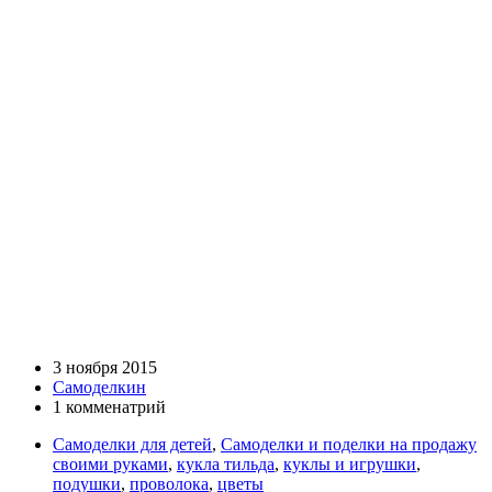
3 ноября 2015
Самоделкин
1 комменатрий
Самоделки для детей
,
Самоделки и поделки на продажу
своими руками
,
кукла тильда
,
куклы и игрушки
,
подушки
,
проволока
,
цветы