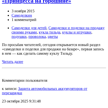
«Принцесса на горошине»
3 ноября 2015
Самоделкин
1 комменатрий
Самоделки для детей
,
Самоделки и поделки на продажу
своими руками
,
кукла тильда
,
куклы и игрушки
,
подушки
,
проволока
,
цветы
По просьбам читателей, сегодня открывается новый раздел
«самоделки и поделки для продажи на базаре», первая запись
в нем — как сделать самому куклу Тильду.
Читать далее
Комментарии пользователя
к записи:
Защита автомобильных аккумуляторов от
перезарядки
23 октября 2025 9:31:48