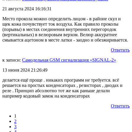
21 августа 2024 16:16:31
Место прокола можно определить лицом - в районе скул и
щек кожа почувствует ток воздуха. Как правило проколы
(порывы) в местах соединения внутренних перегородок
(вертикальных) в велюровым верхом. Велюр аккуратнее
смывается ацетоном в месте латки - заодно и обезжиривается.
Ответить
к записи:
Самодельная GSM сигнализация «SIGNAL-2»
13 июня 2024 21:26:49
делается ещё проще . никаких программ не требуется. всё
решается на простых конденсаторах , резисторах , диодах и
реле . Принцип абсолютно тот же как раньше делали
например кодовый замок на конденсаторах
Ответить
1
2
3
4