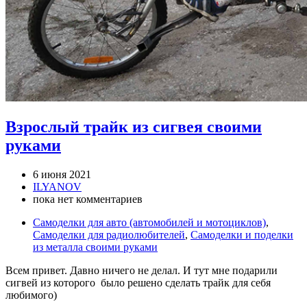
Взрослый трайк из сигвея своими
руками
6 июня 2021
ILYANOV
пока нет комментариев
Самоделки для авто (автомобилей и мотоциклов)
,
Самоделки для радиолюбителей
,
Самоделки и поделки
из металла своими руками
Всем привет. Давно ничего не делал. И тут мне подарили
сигвей из которого было решено сделать трайк для себя
любимого)