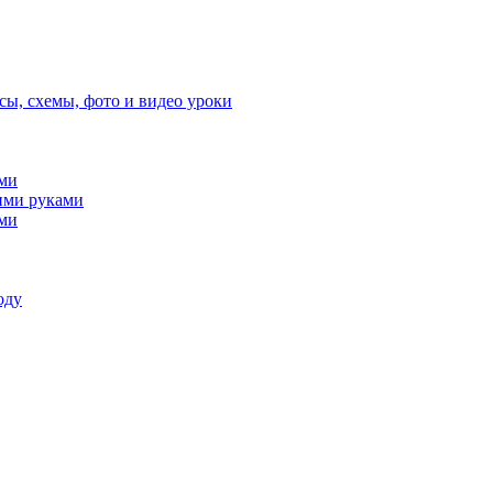
сы, схемы, фото и видео уроки
ами
ими руками
ами
оду