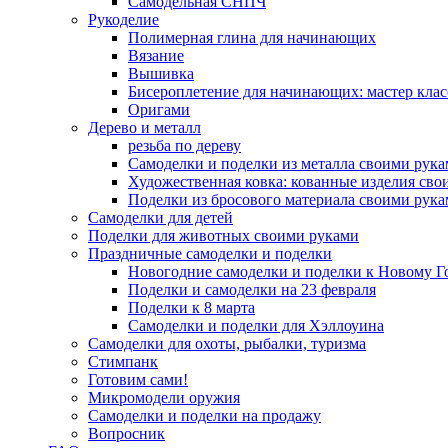
Самодельная СНПЧ
Рукоделие
Полимерная глина для начинающих
Вязание
Вышивка
Бисероплетение для начинающих: мастер клас
Оригами
Дерево и металл
резьба по дереву
Самоделки и поделки из металла своими рук
Художественная ковка: кованные изделия сво
Поделки из бросового материала своими рук
Самоделки для детей
Поделки для животных своими руками
Праздничные самоделки и поделки
Новогодние самоделки и поделки к Новому Г
Поделки и самоделки на 23 февраля
Поделки к 8 марта
Самоделки и поделки для Хэллоуина
Самоделки для охоты, рыбалки, туризма
Стимпанк
Готовим сами!
Микромодели оружия
Самоделки и поделки на продажу
Вопросник