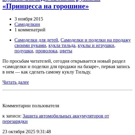
«Принцесса на горошине»
3 ноября 2015
Самоделкин
1 комменатрий
Самоделки для детей
,
Самоделки и поделки на продажу
своими руками
,
кукла тильда
,
куклы и игрушки
,
подушки
,
проволока
,
цветы
По просьбам читателей, сегодня открывается новый раздел
«самоделки и поделки для продажи на базаре», первая запись
в нем — как сделать самому куклу Тильду.
Читать далее
Комментарии пользователя
к записи:
Защита автомобильных аккумуляторов от
перезарядки
23 октября 2025 9:31:48