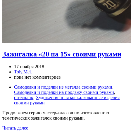
Зажигалка «20 на 15» своими руками
17 ноября 2018
Toly.Mel.
пока нет комментариев
Самоделки и поделки из металла своими руками
,
Самоделки и поделки на продажу своими руками
,
стимпанк
,
Художественная ковка: кованные изделия
своими руками
Продолжаем серию мастер-классов по изготовлению
тематических зажигалок своими руками.
Читать далее