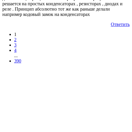
решается на простых конденсаторах , резисторах , диодах и
реле . Принцип абсолютно тот же как раньше делали
например кодовый замок на конденсаторах
Ответить
1
2
3
4
...
390