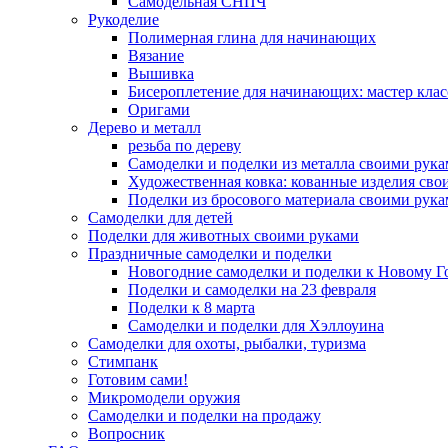
Самодельная СНПЧ
Рукоделие
Полимерная глина для начинающих
Вязание
Вышивка
Бисероплетение для начинающих: мастер клас
Оригами
Дерево и металл
резьба по дереву
Самоделки и поделки из металла своими рук
Художественная ковка: кованные изделия сво
Поделки из бросового материала своими рук
Самоделки для детей
Поделки для животных своими руками
Праздничные самоделки и поделки
Новогодние самоделки и поделки к Новому Г
Поделки и самоделки на 23 февраля
Поделки к 8 марта
Самоделки и поделки для Хэллоуина
Самоделки для охоты, рыбалки, туризма
Стимпанк
Готовим сами!
Микромодели оружия
Самоделки и поделки на продажу
Вопросник