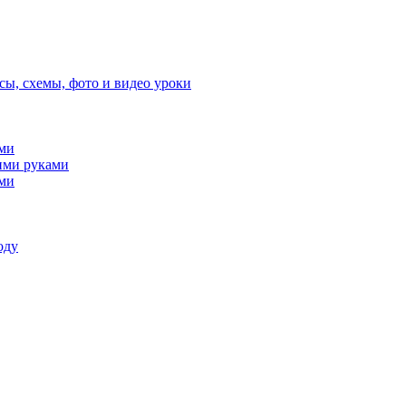
сы, схемы, фото и видео уроки
ами
ими руками
ами
оду