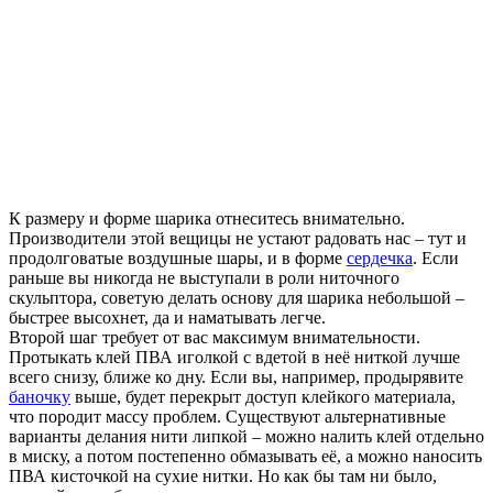
К размеру и форме шарика отнеситесь внимательно.
Производители этой вещицы не устают радовать нас – тут и
продолговатые воздушные шары, и в форме
сердечка
. Если
раньше вы никогда не выступали в роли ниточного
скульптора, советую делать основу для шарика небольшой –
быстрее высохнет, да и наматывать легче.
Второй шаг требует от вас максимум внимательности.
Протыкать клей ПВА иголкой с вдетой в неё ниткой лучше
всего снизу, ближе ко дну. Если вы, например, продырявите
баночку
выше, будет перекрыт доступ клейкого материала,
что породит массу проблем. Существуют альтернативные
варианты делания нити липкой – можно налить клей отдельно
в миску, а потом постепенно обмазывать её, а можно наносить
ПВА кисточкой на сухие нитки. Но как бы там ни было,