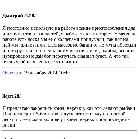
Дмитрий Л.
28/
Я постоянно использую на работе всякие приспособления для
инструментов и запчастей, я работаю автослесарем. У меня на
работе есть доска мы ее с коллегами придумали, так вот на
ней мы прикрутили пластмассовые банки от кетчупа обрезали
и прикрутили , и в ней храним всякие гайки , шайбы, все про
нумеровано не дай бог перепутать скандал будет, А что так
очень удобно знаешь где что искать.
Ответить
19 декабря 2014 10:49
liqerr
28/
Я предлагаю закрепить конец веревки, как это делают рыбаки.
Под последние 5-6 витков запускают петельку из толстой
лески и с ее помощью прячут конец веревки под последние
витки.