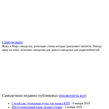
Самоделкин
Живу в Мире самоделок, размещаю статьи которые присылают читатели. Иногда
пишу на темы: полезные самоделки для дома и самоделки для радиолюбителей.
Самоделкин недавно публиковал
(
посмотреть все
)
Сделай сам: деревянная ручка для рычага КПП
- 6 января 2019
Инструментальный ящик своими руками
- 2 ноября 2018