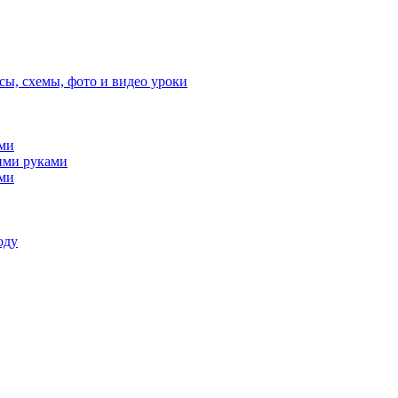
сы, схемы, фото и видео уроки
ами
ими руками
ами
оду