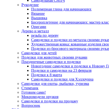
Самодельная СНПЧ
Рукоделие
Полимерная глина для начинающих
Вязание
Вышивка
Бисероплетение для начинающих: мастер клас
Оригами
Дерево и металл
резьба по дереву
Самоделки и поделки из металла своими рук
Художественная ковка: кованные изделия сво
Поделки из бросового материала своими рук
Самоделки для детей
Поделки для животных своими руками
Праздничные самоделки и поделки
Новогодние самоделки и поделки к Новому Г
Поделки и самоделки на 23 февраля
Поделки к 8 марта
Самоделки и поделки для Хэллоуина
Самоделки для охоты, рыбалки, туризма
Стимпанк
Готовим сами!
Микромодели оружия
Самоделки и поделки на продажу
Вопросник