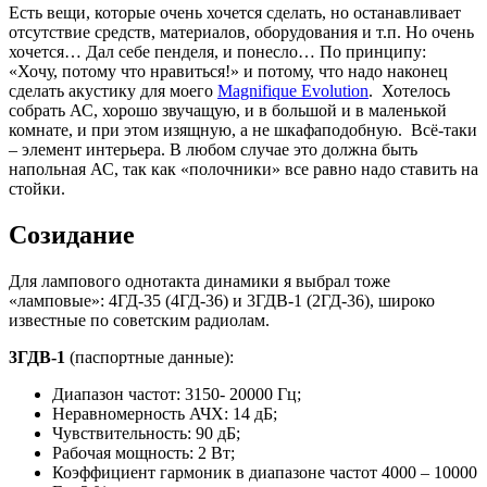
Есть вещи, которые очень хочется сделать, но останавливает
отсутствие средств, материалов, оборудования и т.п. Но очень
хочется… Дал себе пенделя, и понесло… По принципу:
«Хочу, потому что нравиться!» и потому, что надо наконец
сделать акустику для моего
Magnifique Evolution
. Хотелось
собрать АС, хорошо звучащую, и в большой и в маленькой
комнате, и при этом изящную, а не шкафаподобную. Всё-таки
– элемент интерьера. В любом случае это должна быть
напольная АС, так как «полочники» все равно надо ставить на
стойки.
Созидание
Для лампового однотакта динамики я выбрал тоже
«ламповые»: 4ГД-35 (4ГД-36) и 3ГДВ-1 (2ГД-36), широко
известные по советским радиолам.
3ГДВ-1
(паспортные данные):
Диапазон частот: 3150- 20000 Гц;
Неравномерность АЧХ: 14 дБ;
Чувствительность: 90 дБ;
Рабочая мощность: 2 Вт;
Коэффициент гармоник в диапазоне частот 4000 – 10000