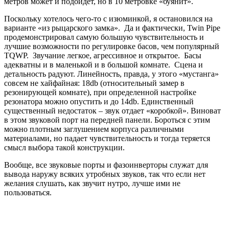
метров может и подойдет, но в 10 метровке «буянит».
Поскольку хотелось чего-то с изюминкой, я остановился на
варианте «из рыцарского замка». Да и фактически, Twin Pipe
продемонстрировал самую большую чувствительность и
лучшие возможности по регулировке басов, чем популярный
TQWP. Звучание легкое, агрессивное и открытое. Басы
адекватны и в маленькой и в большой комнате. Сцена и
детальность радуют. Линейность, правда, у этого «мустанга»
совсем не хайфайная: 18db (относительный замер в
резонирующей комнате), при определенной настройке
резонатора можно опустить и до 14db. Единственный
существенный недостаток – звук отдает «коробкой». Виноват
в этом звуковой порт на передней панели. Бороться с этим
можно плотным заглушением корпуса различными
материалами, но падает чувствительность и тогда теряется
смысл выбора такой конструкции.
Вообще, все звуковые порты и фазоинверторы служат для
вывода наружу всяких утробных звуков, так что если нет
желания слушать, как звучит нутро, лучше ими не
пользоваться.