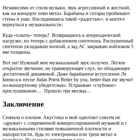
Независимо от стиля музыки, звук агрессивный и жесткий,
как на концерте хеви метал. Барабаны и гитары пробивают
стены и уши. Насладившись такой «радостью», я захотел
вернуться к музыкальности.
Куда «плыть» теперь? Возвращаюсь к апериодической
нагрузке, но теперь с добавлением синтепона. Распушенный
синтепон укладываю волной, а зад АС закрываю войлоком 5
мм толщины.
Вот он! Нужный мне музыкальный звук получен. Лёгкое
открытое звучание, не травмирующее слух, но обладающее
достаточной динамикой. Даже барабанное вступление Ле
Бинкса к песне Judas Priest Better by you, better than me звучит
по-концертному убедительно. Устраиваю «глубокое»
прослушивание… Прошло три месяца…
Заключение
Сначала о плохом. Акустика и мой однотакт совсем не
«дружат» с современной компрессированной музыкой и с
музыкальными стилями повышенной плотности и
напористости, будь то электроника или треш метал и
подобное. На выходе скрипящая каша.