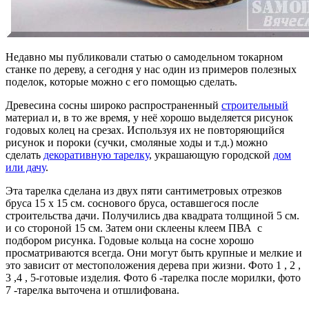
Недавно мы публиковали статью о самодельном токарном
станке по дереву, а сегодня у нас один из примеров полезных
поделок, которые можно с его помощью сделать.
Древесина сосны широко распространенный
строительный
материал и, в то же время, у неё хорошо выделяется рисунок
годовых колец на срезах. Используя их не повторяющийся
рисунок и пороки (сучки, смоляные ходы и т.д.) можно
сделать
декоративную тарелку
, украшающую городской
дом
или дачу
.
Эта тарелка сделана из двух пяти сантиметровых отрезков
бруса 15 х 15 см. соснового бруса, оставшегося после
строительства дачи. Получились два квадрата толщиной 5 см.
и со стороной 15 см. Затем они склеены клеем ПВА с
подбором рисунка. Годовые кольца на сосне хорошо
просматриваются всегда. Они могут быть крупные и мелкие и
это зависит от местоположения дерева при жизни. Фото 1 , 2 ,
3 ,4 , 5-готовые изделия. Фото 6 -тарелка после морилки, фото
7 -тарелка выточена и отшлифована.