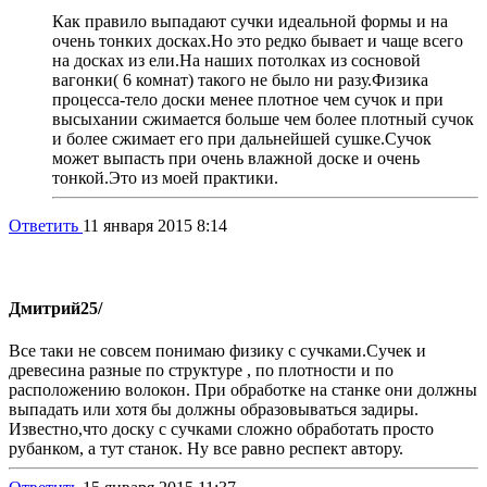
Как правило выпадают сучки идеальной формы и на
очень тонких досках.Но это редко бывает и чаще всего
на досках из ели.На наших потолках из сосновой
вагонки( 6 комнат) такого не было ни разу.Физика
процесса-тело доски менее плотное чем сучок и при
высыхании сжимается больше чем более плотный сучок
и более сжимает его при дальнейшей сушке.Сучок
может выпасть при очень влажной доске и очень
тонкой.Это из моей практики.
Ответить
11 января 2015 8:14
Дмитрий
25/
Все таки не совсем понимаю физику с сучками.Сучек и
древесина разные по структуре , по плотности и по
расположению волокон. При обработке на станке они должны
выпадать или хотя бы должны образовываться задиры.
Известно,что доску с сучками сложно обработать просто
рубанком, а тут станок. Ну все равно респект автору.