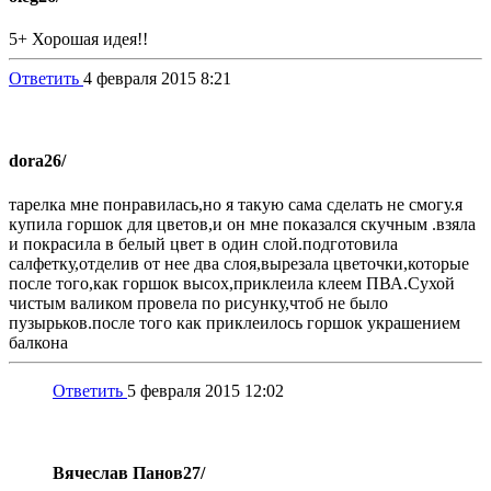
5+ Хорошая идея!!
Ответить
4 февраля 2015 8:21
dora
26/
тарелка мне понравилась,но я такую сама сделать не смогу.я
купила горшок для цветов,и он мне показался скучным .взяла
и покрасила в белый цвет в один слой.подготовила
салфетку,отделив от нее два слоя,вырезала цветочки,которые
после того,как горшок высох,приклеила клеем ПВА.Сухой
чистым валиком провела по рисунку,чтоб не было
пузырьков.после того как приклеилось горшок украшением
балкона
Ответить
5 февраля 2015 12:02
Вячеслав Панов
27/