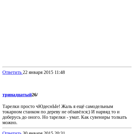
Ответить
22 января 2015 11:48
тринадцатый
26/
Тарелки просто чЮдеснЫе! Жаль я ещё самодельным
токарном станком по дереву не обзавёлся;) И нарвяд то и
доберусь до оного. Но тарелки - умат. Как сувениры толкать
можно.
Ответить
30 января 2015 20:31