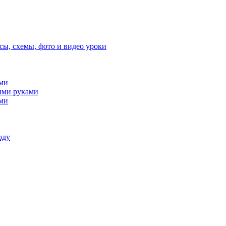
сы, схемы, фото и видео уроки
ами
ими руками
ами
оду