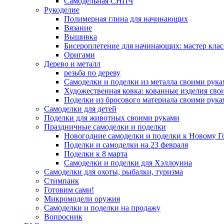
Самодельная СНПЧ
Рукоделие
Полимерная глина для начинающих
Вязание
Вышивка
Бисероплетение для начинающих: мастер клас
Оригами
Дерево и металл
резьба по дереву
Самоделки и поделки из металла своими рук
Художественная ковка: кованные изделия сво
Поделки из бросового материала своими рук
Самоделки для детей
Поделки для животных своими руками
Праздничные самоделки и поделки
Новогодние самоделки и поделки к Новому Г
Поделки и самоделки на 23 февраля
Поделки к 8 марта
Самоделки и поделки для Хэллоуина
Самоделки для охоты, рыбалки, туризма
Стимпанк
Готовим сами!
Микромодели оружия
Самоделки и поделки на продажу
Вопросник