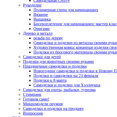
Самодельная СНПЧ
Рукоделие
Полимерная глина для начинающих
Вязание
Вышивка
Бисероплетение для начинающих: мастер клас
Оригами
Дерево и металл
резьба по дереву
Самоделки и поделки из металла своими рук
Художественная ковка: кованные изделия сво
Поделки из бросового материала своими рук
Самоделки для детей
Поделки для животных своими руками
Праздничные самоделки и поделки
Новогодние самоделки и поделки к Новому Г
Поделки и самоделки на 23 февраля
Поделки к 8 марта
Самоделки и поделки для Хэллоуина
Самоделки для охоты, рыбалки, туризма
Стимпанк
Готовим сами!
Микромодели оружия
Самоделки и поделки на продажу
Вопросник