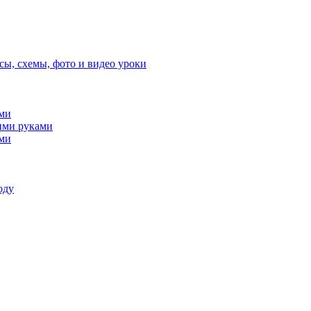
сы, схемы, фото и видео уроки
ами
ими руками
ами
оду