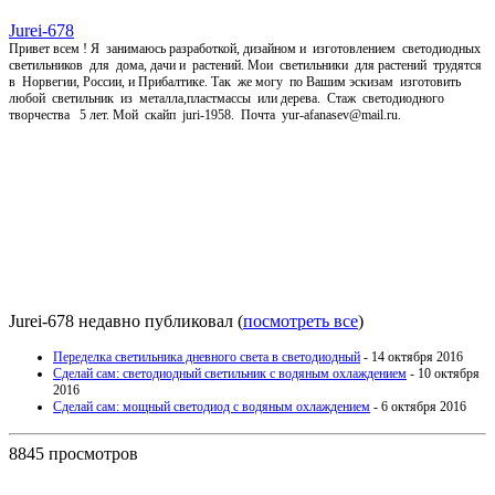
Jurei-678
Привет всем ! Я занимаюсь разработкой, дизайном и изготовлением светодиодных
светильников для дома, дачи и растений. Мои светильники для растений трудятся
в Норвегии, России, и Прибалтике. Так же могу по Вашим эскизам изготовить
любой светильник из металла,пластмассы или дерева. Стаж светодиодного
творчества 5 лет. Мой скайп juri-1958. Почта yur-afanasev@mail.ru.
Jurei-678 недавно публиковал
(
посмотреть все
)
Переделка светильника дневного света в светодиодный
- 14 октября 2016
Сделай сам: светодиодный светильник с водяным охлаждением
- 10 октября
2016
Сделай сам: мощный светодиод с водяным охлаждением
- 6 октября 2016
8845 просмотров