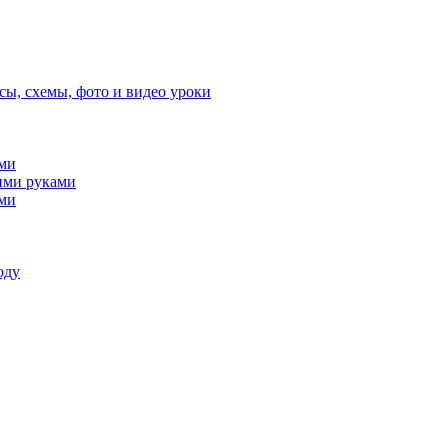
сы, схемы, фото и видео уроки
ами
ими руками
ами
оду