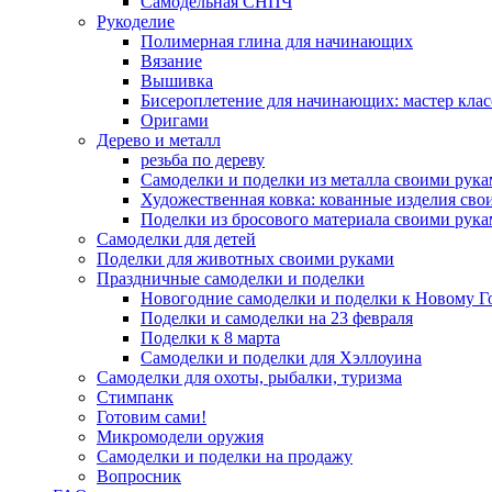
Самодельная СНПЧ
Рукоделие
Полимерная глина для начинающих
Вязание
Вышивка
Бисероплетение для начинающих: мастер клас
Оригами
Дерево и металл
резьба по дереву
Самоделки и поделки из металла своими рук
Художественная ковка: кованные изделия сво
Поделки из бросового материала своими рук
Самоделки для детей
Поделки для животных своими руками
Праздничные самоделки и поделки
Новогодние самоделки и поделки к Новому Г
Поделки и самоделки на 23 февраля
Поделки к 8 марта
Самоделки и поделки для Хэллоуина
Самоделки для охоты, рыбалки, туризма
Стимпанк
Готовим сами!
Микромодели оружия
Самоделки и поделки на продажу
Вопросник