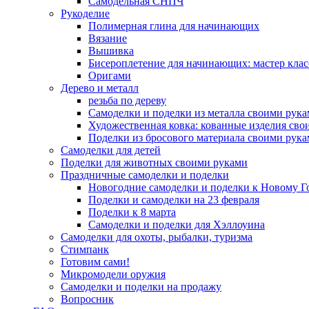
Самодельная СНПЧ
Рукоделие
Полимерная глина для начинающих
Вязание
Вышивка
Бисероплетение для начинающих: мастер клас
Оригами
Дерево и металл
резьба по дереву
Самоделки и поделки из металла своими рук
Художественная ковка: кованные изделия сво
Поделки из бросового материала своими рук
Самоделки для детей
Поделки для животных своими руками
Праздничные самоделки и поделки
Новогодние самоделки и поделки к Новому Г
Поделки и самоделки на 23 февраля
Поделки к 8 марта
Самоделки и поделки для Хэллоуина
Самоделки для охоты, рыбалки, туризма
Стимпанк
Готовим сами!
Микромодели оружия
Самоделки и поделки на продажу
Вопросник