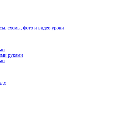
сы, схемы, фото и видео уроки
ами
ими руками
ами
оду