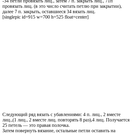
-34 петли провязать лиц., затем 7 п. закрыть лиц., 71п
провязать лиц. (в это число считать петлю при закрытии),
далее 7 п. закрыть, оставшиеся 34 вязать лиц.
[singlepic id=915 w=700 h=525 float=center]
Следующий ряд вязать с убавлениями: 4 п. лиц., 2 вместе
лиц.,(1 лиц., 2 вместе лиц. повторять 8 раз),4 лиц. Получается
25 петель — это правая полочка.
Затем повернуть вязание, остальные петли оставить на