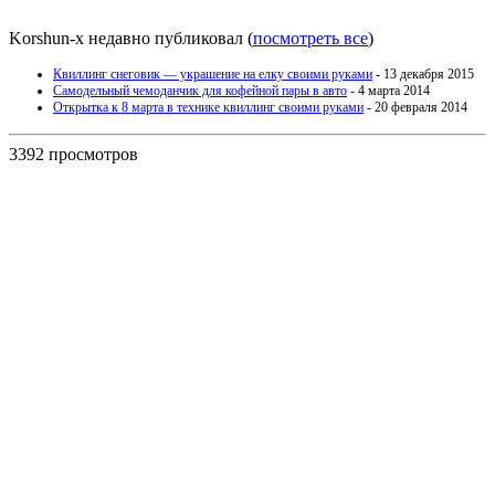
Korshun-x недавно публиковал
(
посмотреть все
)
Квиллинг снеговик — украшение на елку своими руками
- 13 декабря 2015
Самодельный чемоданчик для кофейной пары в авто
- 4 марта 2014
Открытка к 8 марта в технике квиллинг своими руками
- 20 февраля 2014
3392 просмотров