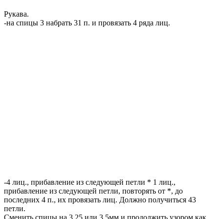
Рукава.
-на спицы 3 набрать 31 п. и провязать 4 ряда лиц.
-4 лиц., прибавление из следующей петли * 1 лиц.,
прибавление из следующей петли, повторять от *, до
последних 4 п., их провязать лиц. Должно получиться 43
петли.
Сменить спицы на 3.25 или 3.5мм и продолжить узором как