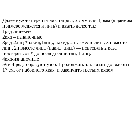
Далее нужно перейти на спицы 3, 25 мм или 3,5мм (в данном
примере меняется и нить) и вязать далее так:
1ряд-лицевые
2ряд – изнаночные
3ряд-2лиц *накид,1лиц., накид, 2 п. вместе лиц., 3п вместе
лиц., 2п вместе лиц., (накид, лиц.) — повторять 2 раза,
повторять от * до последней петли, 1 лиц.
4ряд-изнаночные
Эти 4 ряда образуют узор. Продолжать так вязать до высоты
17 см. от наборного края, и закончить третьим рядом.