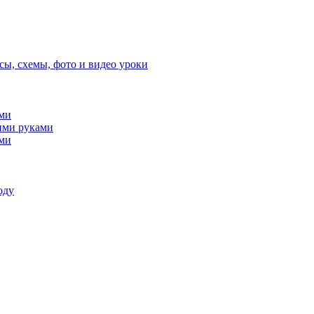
сы, схемы, фото и видео уроки
ами
ими руками
ами
оду