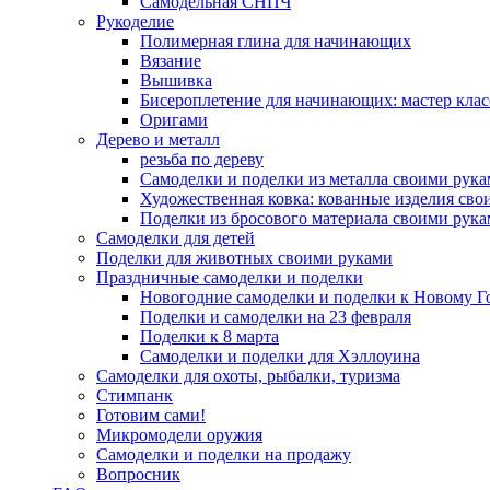
Самодельная СНПЧ
Рукоделие
Полимерная глина для начинающих
Вязание
Вышивка
Бисероплетение для начинающих: мастер клас
Оригами
Дерево и металл
резьба по дереву
Самоделки и поделки из металла своими рук
Художественная ковка: кованные изделия сво
Поделки из бросового материала своими рук
Самоделки для детей
Поделки для животных своими руками
Праздничные самоделки и поделки
Новогодние самоделки и поделки к Новому Г
Поделки и самоделки на 23 февраля
Поделки к 8 марта
Самоделки и поделки для Хэллоуина
Самоделки для охоты, рыбалки, туризма
Стимпанк
Готовим сами!
Микромодели оружия
Самоделки и поделки на продажу
Вопросник