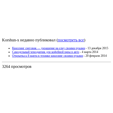
Korshun-x недавно публиковал
(
посмотреть все
)
Квиллинг снеговик — украшение на елку своими руками
- 13 декабря 2015
Самодельный чемоданчик для кофейной пары в авто
- 4 марта 2014
Открытка к 8 марта в технике квиллинг своими руками
- 20 февраля 2014
3264 просмотров