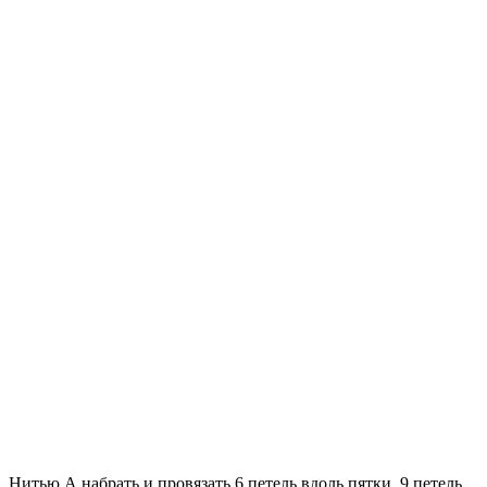
Нитью А набрать и провязать 6 петель вдоль пятки, 9 петель