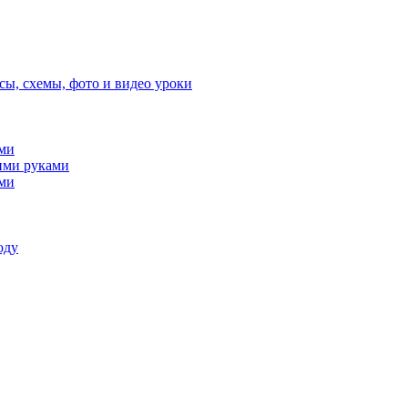
сы, схемы, фото и видео уроки
ами
ими руками
ами
оду