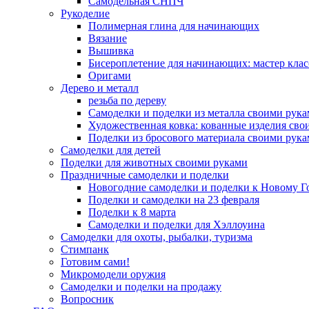
Самодельная СНПЧ
Рукоделие
Полимерная глина для начинающих
Вязание
Вышивка
Бисероплетение для начинающих: мастер клас
Оригами
Дерево и металл
резьба по дереву
Самоделки и поделки из металла своими рук
Художественная ковка: кованные изделия сво
Поделки из бросового материала своими рук
Самоделки для детей
Поделки для животных своими руками
Праздничные самоделки и поделки
Новогодние самоделки и поделки к Новому Г
Поделки и самоделки на 23 февраля
Поделки к 8 марта
Самоделки и поделки для Хэллоуина
Самоделки для охоты, рыбалки, туризма
Стимпанк
Готовим сами!
Микромодели оружия
Самоделки и поделки на продажу
Вопросник