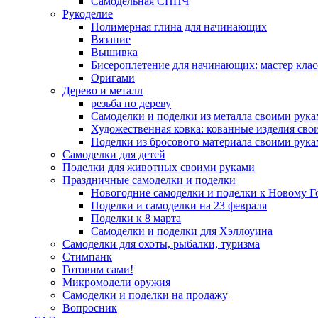
Самодельная СНПЧ
Рукоделие
Полимерная глина для начинающих
Вязание
Вышивка
Бисероплетение для начинающих: мастер клас
Оригами
Дерево и металл
резьба по дереву
Самоделки и поделки из металла своими рук
Художественная ковка: кованные изделия сво
Поделки из бросового материала своими рук
Самоделки для детей
Поделки для животных своими руками
Праздничные самоделки и поделки
Новогодние самоделки и поделки к Новому Г
Поделки и самоделки на 23 февраля
Поделки к 8 марта
Самоделки и поделки для Хэллоуина
Самоделки для охоты, рыбалки, туризма
Стимпанк
Готовим сами!
Микромодели оружия
Самоделки и поделки на продажу
Вопросник