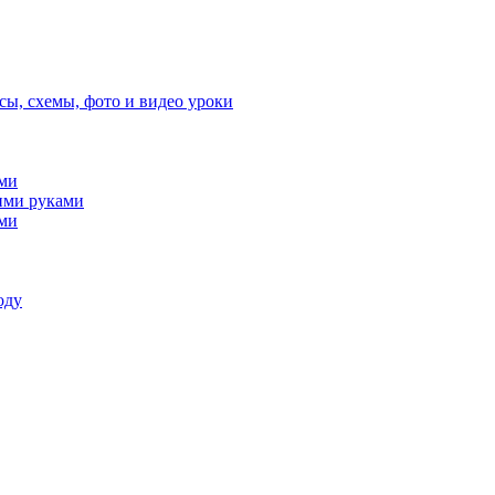
сы, схемы, фото и видео уроки
ами
ими руками
ами
оду