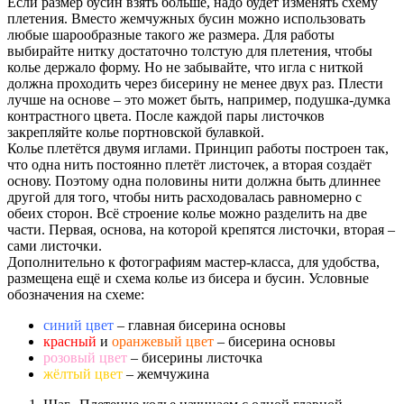
Если размер бусин взять больше, надо будет изменять схему
плетения. Вместо жемчужных бусин можно использовать
любые шарообразные такого же размера. Для работы
выбирайте нитку достаточно толстую для плетения, чтобы
колье держало форму. Но не забывайте, что игла с ниткой
должна проходить через бисерину не менее двух раз. Плести
лучше на основе – это может быть, например, подушка-думка
контрастного цвета. После каждой пары листочков
закрепляйте колье портновской булавкой.
Колье плетётся двумя иглами. Принцип работы построен так,
что одна нить постоянно плетёт листочек, а вторая создаёт
основу. Поэтому одна половины нити должна быть длиннее
другой для того, чтобы нить расходовалась равномерно с
обеих сторон. Всё строение колье можно разделить на две
части. Первая, основа, на которой крепятся листочки, вторая –
сами листочки.
Дополнительно к фотографиям мастер-класса, для удобства,
размещена ещё и схема колье из бисера и бусин. Условные
обозначения на схеме:
синий цвет
– главная бисерина основы
красный
и
оранжевый цвет
– бисерина основы
розовый цвет
– бисерины листочка
жёлтый цвет
– жемчужина