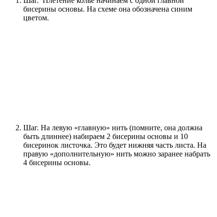
Шаг. Плетение колье начинаем с одной главной
бисерины основы. На схеме она обозначена синим
цветом.
Шаг. На левую «главную» нить (помните, она должна
быть длиннее) набираем 2 бисерины основы и 10
бисеринок листочка. Это будет нижняя часть листа. На
правую «дополнительную» нить можно заранее набрать
4 бисерины основы.