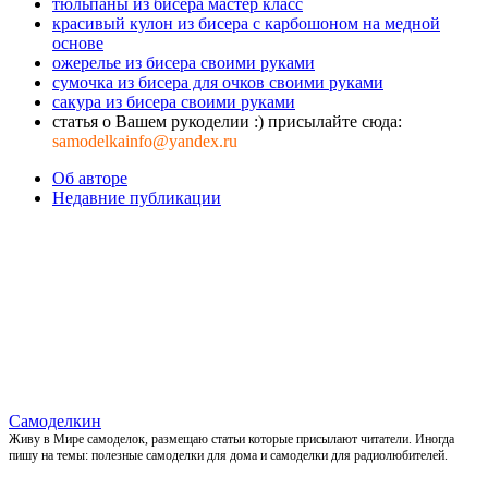
тюльпаны из бисера мастер класс
красивый кулон из бисера с карбошоном на медной
основе
ожерелье из бисера своими руками
сумочка из бисера для очков своими руками
сакура из бисера своими руками
статья о Вашем рукоделии :) присылайте сюда:
samodelkainfo@yandex.ru
Об авторе
Недавние публикации
Самоделкин
Живу в Мире самоделок, размещаю статьи которые присылают читатели. Иногда
пишу на темы: полезные самоделки для дома и самоделки для радиолюбителей.