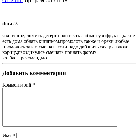
Ответить
5 февраля 2015 11:18
dora
27/
я хочу предложить десерт:надо взять любые сухофрукты,какие
есть дома,обдать кипятком,промолоть.также и орехи любые
промолоть.затем смешать.если надо добавить сахар,а также
корицу,гвоздику.все смешать.придать форму
колбасы.рекомендую.
Добавить комментарий
Комментарий
*
Имя
*