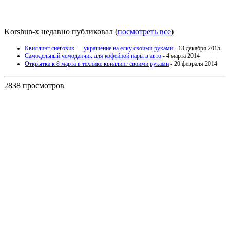
Korshun-x недавно публиковал
(
посмотреть все
)
Квиллинг снеговик — украшение на елку своими руками
- 13 декабря 2015
Самодельный чемоданчик для кофейной пары в авто
- 4 марта 2014
Открытка к 8 марта в технике квиллинг своими руками
- 20 февраля 2014
2838 просмотров