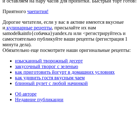
и оставляем на пару часов для пропитки. Быстрый торт готов!
Приятного
чаепития!
Дорогие читатели, если у вас в активе имеются вкусные
и
кулинарные рецепты
, присылайте их нам
samodelkainfo{собачка}yandex.ru или <регистрируйтесь и
самостоятельно публикуйте ваши рецепты (регистрация 1
минута дела).
Обязательно еще посмотрите наши оригинальные рецепты:
изысканный творожный десерт
закусочный творог с зеленью
как приготовить йогурт в домашних условиях
как удивить гостя вкусным чаем
блинный рулет с любой начинкой
Об авторе
Недавние публикации