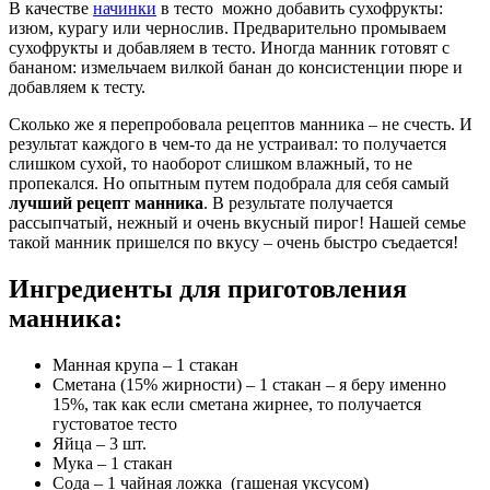
В качестве
начинки
в тесто можно добавить сухофрукты:
изюм, курагу или чернослив. Предварительно промываем
сухофрукты и добавляем в тесто. Иногда манник готовят с
бананом: измельчаем вилкой банан до консистенции пюре и
добавляем к тесту.
Сколько же я перепробовала рецептов манника – не счесть. И
результат каждого в чем-то да не устраивал: то получается
слишком сухой, то наоборот слишком влажный, то не
пропекался. Но опытным путем подобрала для себя самый
лучший рецепт манника
. В результате получается
рассыпчатый, нежный и очень вкусный пирог! Нашей семье
такой манник пришелся по вкусу – очень быстро съедается!
Ингредиенты для приготовления
манника:
Манная крупа – 1 стакан
Сметана (15% жирности) – 1 стакан – я беру именно
15%, так как если сметана жирнее, то получается
густоватое тесто
Яйца – 3 шт.
Мука – 1 стакан
Сода – 1 чайная ложка (гашеная уксусом)