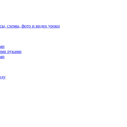
сы, схемы, фото и видео уроки
ами
ими руками
ами
оду