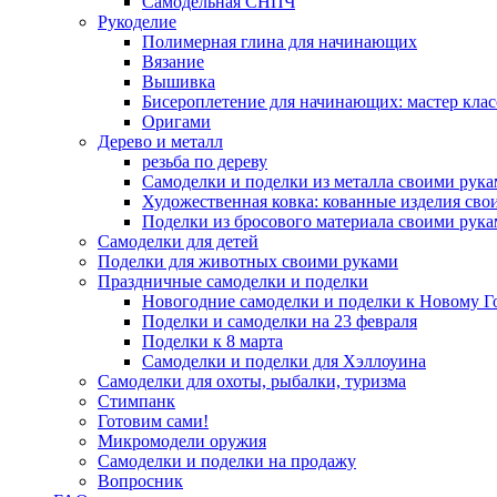
Самодельная СНПЧ
Рукоделие
Полимерная глина для начинающих
Вязание
Вышивка
Бисероплетение для начинающих: мастер клас
Оригами
Дерево и металл
резьба по дереву
Самоделки и поделки из металла своими рук
Художественная ковка: кованные изделия сво
Поделки из бросового материала своими рук
Самоделки для детей
Поделки для животных своими руками
Праздничные самоделки и поделки
Новогодние самоделки и поделки к Новому Г
Поделки и самоделки на 23 февраля
Поделки к 8 марта
Самоделки и поделки для Хэллоуина
Самоделки для охоты, рыбалки, туризма
Стимпанк
Готовим сами!
Микромодели оружия
Самоделки и поделки на продажу
Вопросник