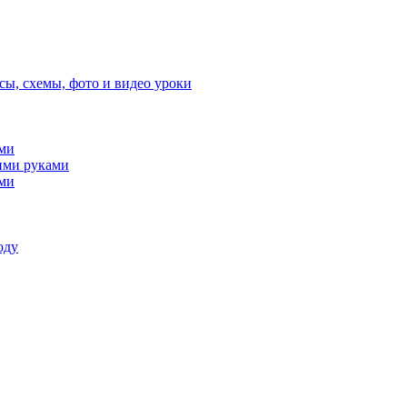
сы, схемы, фото и видео уроки
ами
ими руками
ами
оду