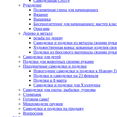
Самодельная СНПЧ
Рукоделие
Полимерная глина для начинающих
Вязание
Вышивка
Бисероплетение для начинающих: мастер клас
Оригами
Дерево и металл
резьба по дереву
Самоделки и поделки из металла своими рук
Художественная ковка: кованные изделия сво
Поделки из бросового материала своими рук
Самоделки для детей
Поделки для животных своими руками
Праздничные самоделки и поделки
Новогодние самоделки и поделки к Новому Г
Поделки и самоделки на 23 февраля
Поделки к 8 марта
Самоделки и поделки для Хэллоуина
Самоделки для охоты, рыбалки, туризма
Стимпанк
Готовим сами!
Микромодели оружия
Самоделки и поделки на продажу
Вопросник