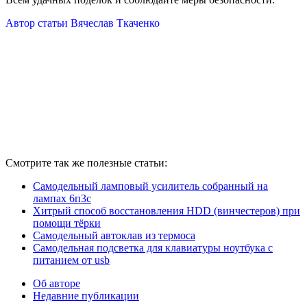
Автор статьи Вячеслав Ткаченко
Смотрите так же полезные статьи:
Самодельный ламповый усилитель собранный на
лампах 6п3с
Хитрый способ восстановления HDD (винчестеров) при
помощи тёрки
Самодельный автоклав из термоса
Самодельная подсветка для клавиатуры ноутбука с
питанием от usb
Об авторе
Недавние публикации