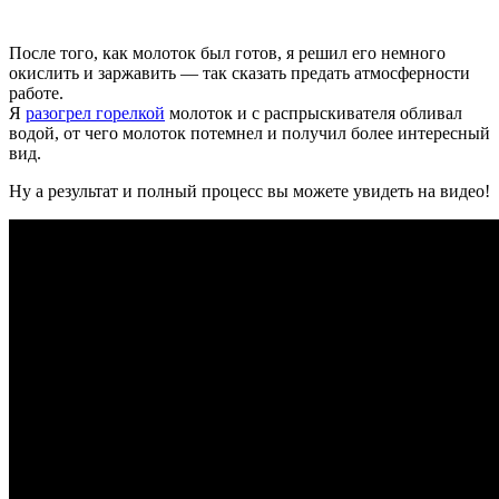
После того, как молоток был готов, я решил его немного
окислить и заржавить — так сказать предать атмосферности
работе.
Я
разогрел горелкой
молоток и с распрыскивателя обливал
водой, от чего молоток потемнел и получил более интересный
вид.
Ну а результат и полный процесс вы можете увидеть на видео!