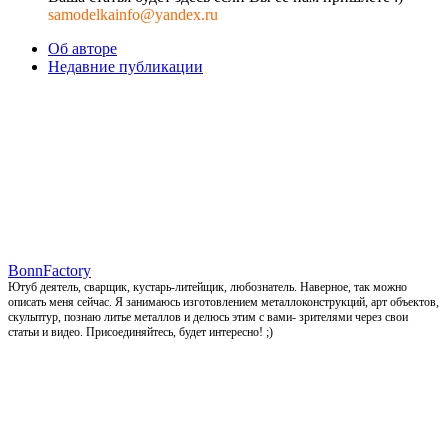
samodelkainfo@yandex.ru
Об авторе
Недавние публикации
BonnFactory
Ютуб деятель, сварщик, кустарь-литейщик, любознатель. Наверное, так можно
описать меня сейчас. Я занимаюсь изготовлением металлоконструкций, арт объектов,
скульптур, познаю литье металлов и делюсь этим с вами- зрителями через свои
статьи и видео. Присоединяйтесь, будет интересно! ;)