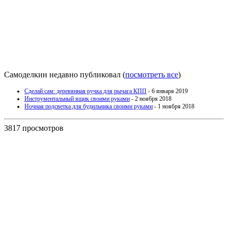
Самоделкин недавно публиковал
(
посмотреть все
)
Сделай сам: деревянная ручка для рычага КПП
- 6 января 2019
Инструментальный ящик своими руками
- 2 ноября 2018
Ночная подсветка для будильника своими руками
- 1 ноября 2018
3817 просмотров