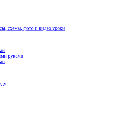
сы, схемы, фото и видео уроки
ами
ими руками
ами
оду