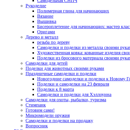
Самодельная СНПЧ
Рукоделие
Полимерная глина для начинающих
Вязание
Вышивка
Бисероплетение для начинающих: мастер клас
Оригами
Дерево и металл
резьба по дереву
Самоделки и поделки из металла своими рук
Художественная ковка: кованные изделия сво
Поделки из бросового материала своими рук
Самоделки для детей
Поделки для животных своими руками
Праздничные самоделки и поделки
Новогодние самоделки и поделки к Новому Г
Поделки и самоделки на 23 февраля
Поделки к 8 марта
Самоделки и поделки для Хэллоуина
Самоделки для охоты, рыбалки, туризма
Стимпанк
Готовим сами!
Микромодели оружия
Самоделки и поделки на продажу
Вопросник