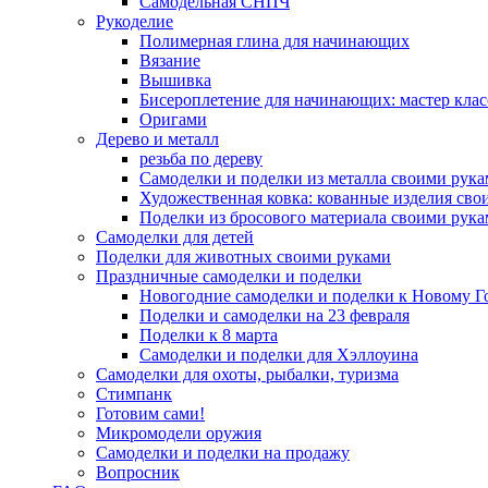
Самодельная СНПЧ
Рукоделие
Полимерная глина для начинающих
Вязание
Вышивка
Бисероплетение для начинающих: мастер клас
Оригами
Дерево и металл
резьба по дереву
Самоделки и поделки из металла своими рук
Художественная ковка: кованные изделия сво
Поделки из бросового материала своими рук
Самоделки для детей
Поделки для животных своими руками
Праздничные самоделки и поделки
Новогодние самоделки и поделки к Новому Г
Поделки и самоделки на 23 февраля
Поделки к 8 марта
Самоделки и поделки для Хэллоуина
Самоделки для охоты, рыбалки, туризма
Стимпанк
Готовим сами!
Микромодели оружия
Самоделки и поделки на продажу
Вопросник