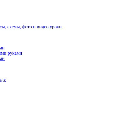
сы, схемы, фото и видео уроки
ами
ими руками
ами
оду