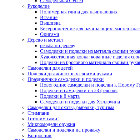
Самодельная СНПЧ
Рукоделие
Полимерная глина для начинающих
Вязание
Вышивка
Бисероплетение для начинающих: мастер клас
Оригами
Дерево и металл
резьба по дереву
Самоделки и поделки из металла своими рук
Художественная ковка: кованные изделия сво
Поделки из бросового материала своими рук
Самоделки для детей
Поделки для животных своими руками
Праздничные самоделки и поделки
Новогодние самоделки и поделки к Новому Г
Поделки и самоделки на 23 февраля
Поделки к 8 марта
Самоделки и поделки для Хэллоуина
Самоделки для охоты, рыбалки, туризма
Стимпанк
Готовим сами!
Микромодели оружия
Самоделки и поделки на продажу
Вопросник