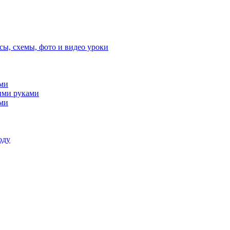
сы, схемы, фото и видео уроки
ами
ими руками
ами
оду